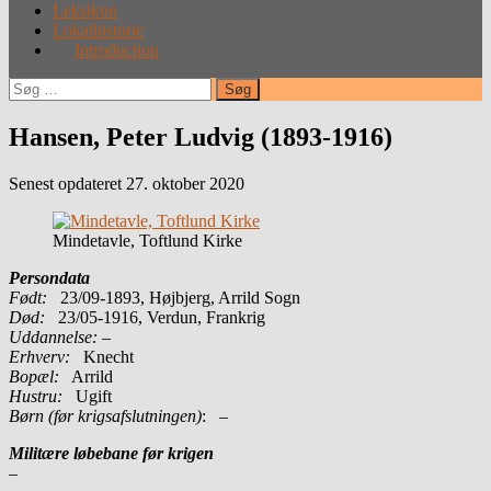
Leksikon
Lokalhistorie
Introduction
Søg
efter:
Hansen, Peter Ludvig (1893-1916)
Senest opdateret 27. oktober 2020
Mindetavle, Toftlund Kirke
Persondata
Født:
23/09-1893, Højbjerg, Arrild Sogn
Død:
23/05-1916, Verdun, Frankrig
Uddannelse:
–
Erhverv:
Knecht
Bopæl:
Arrild
Hustru:
Ugift
Børn (før krigsafslutningen)
: –
Militære løbebane før krigen
–