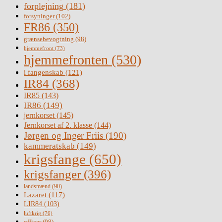
forplejning
(181)
forsyninger
(102)
FR86
(350)
grænsebevogtning
(98)
hjemmefront
(73)
hjemmefronten
(530)
i fangenskab
(121)
IR84
(368)
IR85
(143)
IR86
(149)
jernkorset
(145)
Jernkorset af 2. klasse
(144)
Jørgen og Inger Friis
(190)
kammeratskab
(149)
krigsfange
(650)
krigsfanger
(396)
landsmænd
(90)
Lazaret
(117)
LIR84
(103)
luftkrig
(76)
officer
(98)