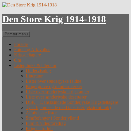
Hop
til
indhold
Den Store Krig 1914-1918
Søg
Primær menu
Forside
Fotos og Arkivalier
Krigsdeltagere
Om
Lister, links & litteratur
Undervisning
Litteratur
Lister over sønderjyske faldne
Krigergrave og mindesmærker
Liste over sønderjyske krigsfanger
Liste over sønderjyske desertører
DSK – Dansksindede Sønderjyske Krigsdeltagere
Tysk hjemmeside med tabslister (eksternt link)
Alfabetiske lister
Straffefanger i Sønderjylland
Film & videoforedrag
Krigens forløb