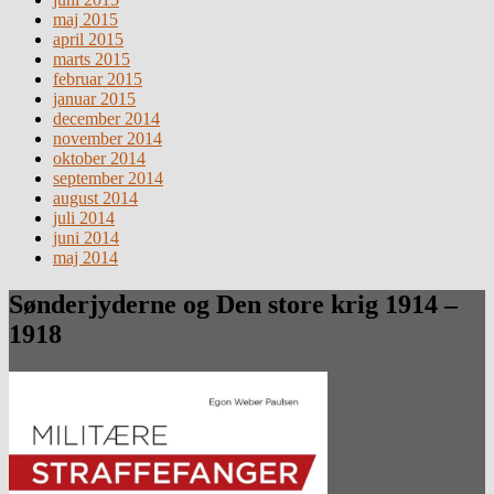
maj 2015
april 2015
marts 2015
februar 2015
januar 2015
december 2014
november 2014
oktober 2014
september 2014
august 2014
juli 2014
juni 2014
maj 2014
Sønderjyderne og Den store krig 1914 –
1918