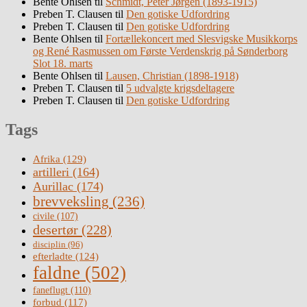
Bente Ohlsen
til
Schmidt, Peter Jørgen (1893-1915)
Preben T. Clausen
til
Den gotiske Udfordring
Preben T. Clausen
til
Den gotiske Udfordring
Bente Ohlsen
til
Fortællekoncert med Slesvigske Musikkorps
og René Rasmussen om Første Verdenskrig på Sønderborg
Slot 18. marts
Bente Ohlsen
til
Lausen, Christian (1898-1918)
Preben T. Clausen
til
5 udvalgte krigsdeltagere
Preben T. Clausen
til
Den gotiske Udfordring
Tags
Afrika
(129)
artilleri
(164)
Aurillac
(174)
brevveksling
(236)
civile
(107)
desertør
(228)
disciplin
(96)
efterladte
(124)
faldne
(502)
faneflugt
(110)
forbud
(117)