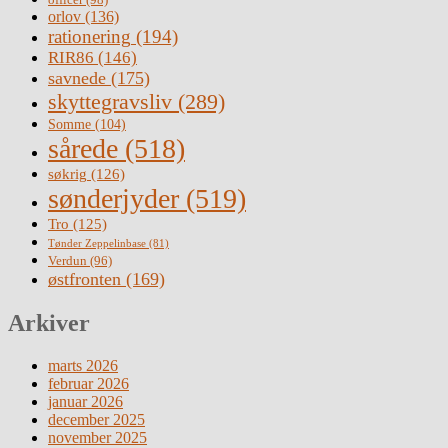
orlov
(136)
rationering
(194)
RIR86
(146)
savnede
(175)
skyttegravsliv
(289)
Somme
(104)
sårede
(518)
søkrig
(126)
sønderjyder
(519)
Tro
(125)
Tønder Zeppelinbase
(81)
Verdun
(96)
østfronten
(169)
Arkiver
marts 2026
februar 2026
januar 2026
december 2025
november 2025