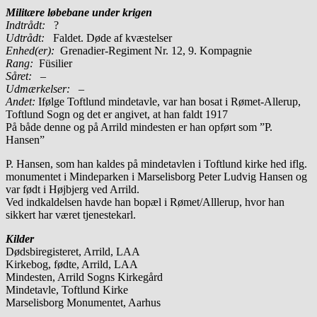
Militære løbebane under krigen
Indtrådt:
?
Udtrådt:
Faldet. Døde af kvæstelser
Enhed(er):
Grenadier-Regiment Nr. 12, 9. Kompagnie
Rang:
Füsilier
Såret:
–
Udmærkelser: –
Andet:
Ifølge Toftlund mindetavle, var han bosat i Rømet-Allerup,
Toftlund Sogn og det er angivet, at han faldt 1917
På både denne og på Arrild mindesten er han opført som ”P.
Hansen”
P. Hansen, som han kaldes på mindetavlen i Toftlund kirke hed iflg.
monumentet i Mindeparken i Marselisborg Peter Ludvig Hansen og
var født i Højbjerg ved Arrild.
Ved indkaldelsen havde han bopæl i Rømet/Alllerup, hvor han
sikkert har været tjenestekarl.
Kilder
Dødsbiregisteret, Arrild, LAA
Kirkebog, fødte, Arrild, LAA
Mindesten, Arrild Sogns Kirkegård
Mindetavle, Toftlund Kirke
Marselisborg Monumentet, Aarhus