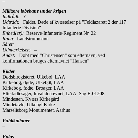
–
Militære løbebane under krigen
Indtrådt:
?
Udtrådt:
Faldet. Døde af kvæstelser på ”Feldlazarett 2 der 117
Infanterie Division”
Enhed(er):
Reserve-Infanterie-Regiment Nr. 22
Rang:
Landstrummann
Såret:
–
Udmærkelser: –
Andet:
Døbt med ”Christensen” som efternavn, ved
konfirmationen bruges efternavnet ”Hansen”
Kilder
Dødsbiregisteret, Ulkebøl, LAA
Kirkebog, døde, Ulkebøl, LAA
Kirkebog, fødte, Broager, LAA
Efterladtesager, Invalidenævnet, LAA. Sag E-01208
Mindesten, Kværs Kirkegård
Mindetavle, Ulkebøl Kirke
Marselisborg Monumentet, Aarhus
Publikationer
–
Fotos