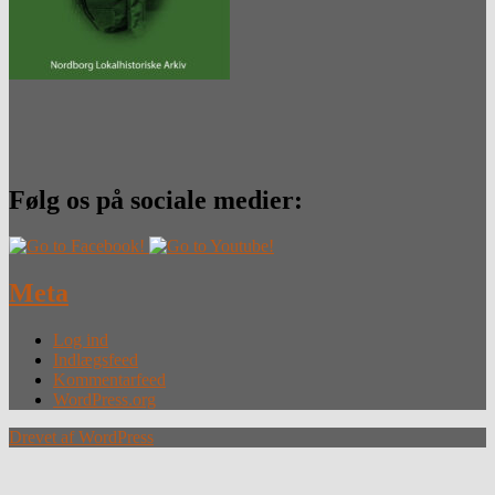
Følg os på sociale medier:
Meta
Log ind
Indlægsfeed
Kommentarfeed
WordPress.org
Drevet af WordPress