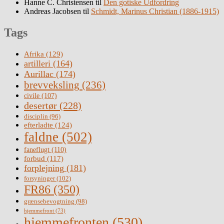
Hanne C. Christensen
til
Den gotiske Udfordring
Andreas Jacobsen
til
Schmidt, Marinus Christian (1886-1915)
Tags
Afrika
(129)
artilleri
(164)
Aurillac
(174)
brevveksling
(236)
civile
(107)
desertør
(228)
disciplin
(96)
efterladte
(124)
faldne
(502)
faneflugt
(110)
forbud
(117)
forplejning
(181)
forsyninger
(102)
FR86
(350)
grænsebevogtning
(98)
hjemmefront
(73)
hjemmefronten
(530)