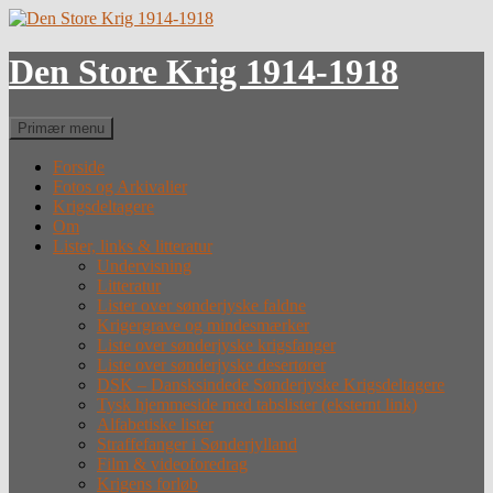
Hop
til
indhold
Den Store Krig 1914-1918
Søg
Primær menu
Forside
Fotos og Arkivalier
Krigsdeltagere
Om
Lister, links & litteratur
Undervisning
Litteratur
Lister over sønderjyske faldne
Krigergrave og mindesmærker
Liste over sønderjyske krigsfanger
Liste over sønderjyske desertører
DSK – Dansksindede Sønderjyske Krigsdeltagere
Tysk hjemmeside med tabslister (eksternt link)
Alfabetiske lister
Straffefanger i Sønderjylland
Film & videoforedrag
Krigens forløb