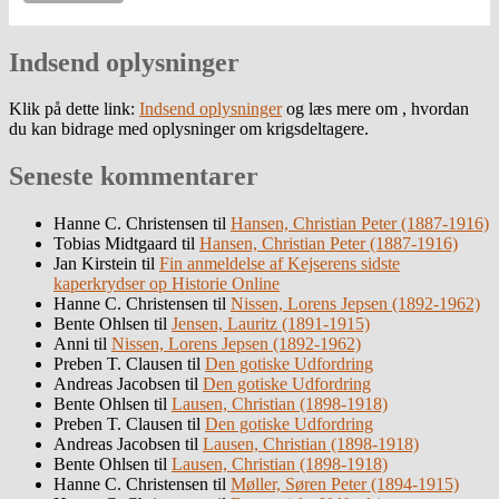
Indsend oplysninger
Klik på dette link:
Indsend oplysninger
og læs mere om , hvordan
du kan bidrage med oplysninger om krigsdeltagere.
Seneste kommentarer
Hanne C. Christensen
til
Hansen, Christian Peter (1887-1916)
Tobias Midtgaard
til
Hansen, Christian Peter (1887-1916)
Jan Kirstein
til
Fin anmeldelse af Kejserens sidste
kaperkrydser op Historie Online
Hanne C. Christensen
til
Nissen, Lorens Jepsen (1892-1962)
Bente Ohlsen
til
Jensen, Lauritz (1891-1915)
Anni
til
Nissen, Lorens Jepsen (1892-1962)
Preben T. Clausen
til
Den gotiske Udfordring
Andreas Jacobsen
til
Den gotiske Udfordring
Bente Ohlsen
til
Lausen, Christian (1898-1918)
Preben T. Clausen
til
Den gotiske Udfordring
Andreas Jacobsen
til
Lausen, Christian (1898-1918)
Bente Ohlsen
til
Lausen, Christian (1898-1918)
Hanne C. Christensen
til
Møller, Søren Peter (1894-1915)