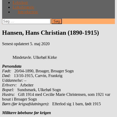
Leksikon
Lokalhistorie
Introduction
Søg
efter:
Hansen, Hans Christian (1890-1915)
Senest opdateret 5. maj 2020
Mindetavle. Ulkebøl Kirke
Persondata
Født:
20/04-1890, Broager, Broager Sogn
Død:
13/10-1915, Carvin, Frankrig
Uddannelse:
–
Erhverv:
Arbeiter
Bopæl:
Sundsmark, Ulkebøl Sogn
Hustru:
Gift 1914 med Cecilie Marie Christensen, som 1921 var
bosat i Broager Sogn
Børn (før krigsafslutningen)
: Efterlod sig 1 barn, født 1915
Militære løbebane før krigen