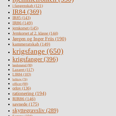
i fangenskab
(121)
IR84
(369)
IR85
(143)
IR86
(149)
jernkorset
(145)
Jernkorset af 2. klasse
(144)
Jørgen og Inger Friis
(190)
kammeratskab
(149)
krigsfange
(650)
krigsfanger
(396)
landsmænd
(90)
Lazaret
(117)
LIR84
(103)
luftkrig
(76)
officer
(98)
orlov
(136)
rationering
(194)
RIR86
(146)
savnede
(175)
skyttegravsliv
(289)