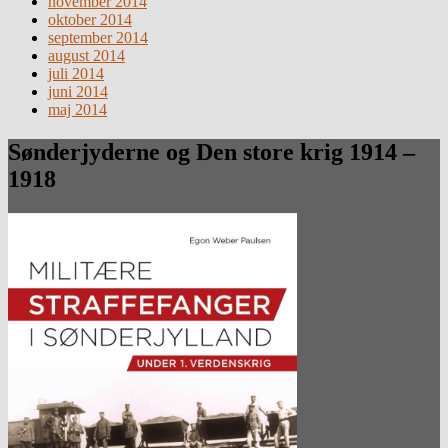
november 2014
oktober 2014
september 2014
august 2014
juli 2014
juni 2014
maj 2014
Sønderjyderne og Den store krig 1914 –
1918