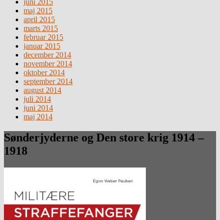
juni 2015
maj 2015
april 2015
marts 2015
februar 2015
januar 2015
december 2014
november 2014
oktober 2014
september 2014
august 2014
juli 2014
juni 2014
maj 2014
Sønderjyderne og Den store krig 1914 –
1918