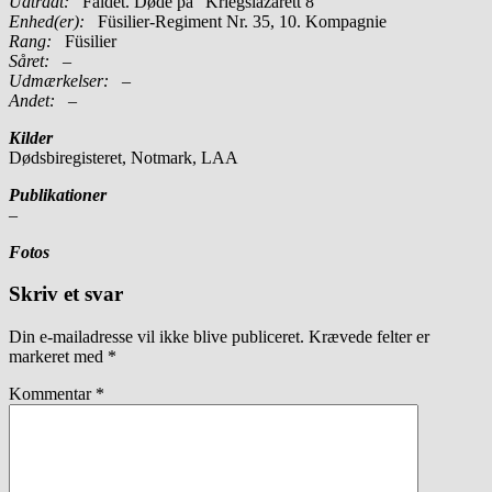
Udtrådt:
Faldet. Døde på ”Kriegslazarett 8”
Enhed(er):
Füsilier-Regiment Nr. 35, 10. Kompagnie
Rang:
Füsilier
Såret:
–
Udmærkelser: –
Andet:
–
Kilder
Dødsbiregisteret, Notmark, LAA
Publikationer
–
Fotos
Skriv et svar
Din e-mailadresse vil ikke blive publiceret.
Krævede felter er
markeret med
*
Kommentar
*