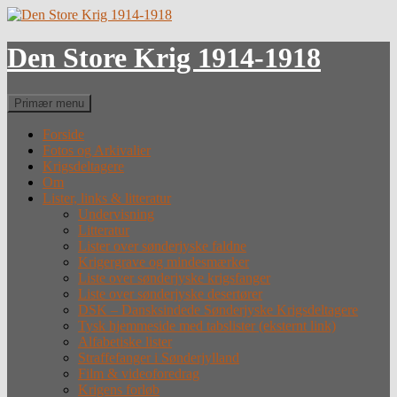
Hop
til
indhold
Den Store Krig 1914-1918
Søg
Primær menu
Forside
Fotos og Arkivalier
Krigsdeltagere
Om
Lister, links & litteratur
Undervisning
Litteratur
Lister over sønderjyske faldne
Krigergrave og mindesmærker
Liste over sønderjyske krigsfanger
Liste over sønderjyske desertører
DSK – Dansksindede Sønderjyske Krigsdeltagere
Tysk hjemmeside med tabslister (eksternt link)
Alfabetiske lister
Straffefanger i Sønderjylland
Film & videoforedrag
Krigens forløb