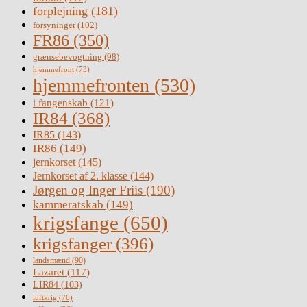
forplejning
(181)
forsyninger
(102)
FR86
(350)
grænsebevogtning
(98)
hjemmefront
(73)
hjemmefronten
(530)
i fangenskab
(121)
IR84
(368)
IR85
(143)
IR86
(149)
jernkorset
(145)
Jernkorset af 2. klasse
(144)
Jørgen og Inger Friis
(190)
kammeratskab
(149)
krigsfange
(650)
krigsfanger
(396)
landsmænd
(90)
Lazaret
(117)
LIR84
(103)
luftkrig
(76)