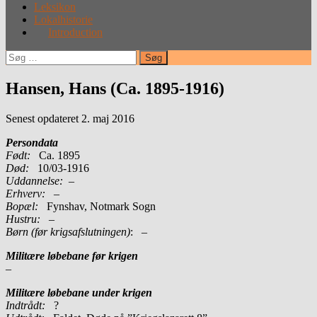
Leksikon
Lokalhistorie
Introduction
Søg
efter:
Hansen, Hans (Ca. 1895-1916)
Senest opdateret 2. maj 2016
Persondata
Født:
Ca. 1895
Død:
10/03-1916
Uddannelse:
–
Erhverv:
–
Bopæl:
Fynshav, Notmark Sogn
Hustru:
–
Børn (før krigsafslutningen)
: –
Militære løbebane før krigen
–
Militære løbebane under krigen
Indtrådt:
?