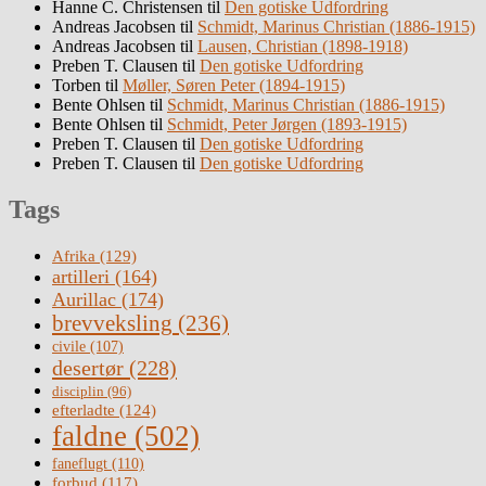
Hanne C. Christensen
til
Den gotiske Udfordring
Andreas Jacobsen
til
Schmidt, Marinus Christian (1886-1915)
Andreas Jacobsen
til
Lausen, Christian (1898-1918)
Preben T. Clausen
til
Den gotiske Udfordring
Torben
til
Møller, Søren Peter (1894-1915)
Bente Ohlsen
til
Schmidt, Marinus Christian (1886-1915)
Bente Ohlsen
til
Schmidt, Peter Jørgen (1893-1915)
Preben T. Clausen
til
Den gotiske Udfordring
Preben T. Clausen
til
Den gotiske Udfordring
Tags
Afrika
(129)
artilleri
(164)
Aurillac
(174)
brevveksling
(236)
civile
(107)
desertør
(228)
disciplin
(96)
efterladte
(124)
faldne
(502)
faneflugt
(110)
forbud
(117)