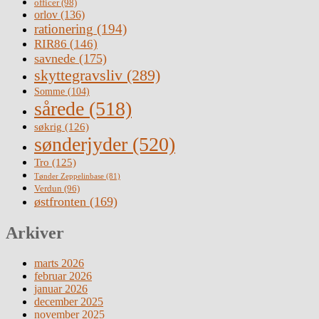
officer
(98)
orlov
(136)
rationering
(194)
RIR86
(146)
savnede
(175)
skyttegravsliv
(289)
Somme
(104)
sårede
(518)
søkrig
(126)
sønderjyder
(520)
Tro
(125)
Tønder Zeppelinbase
(81)
Verdun
(96)
østfronten
(169)
Arkiver
marts 2026
februar 2026
januar 2026
december 2025
november 2025