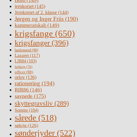
IR86
(149)
jernkorset
(145)
Jernkorset af 2. klasse
(144)
Jørgen og Inger Friis
(190)
kammeratskab
(149)
krigsfange
(650)
krigsfanger
(396)
landsmænd
(90)
Lazaret
(117)
LIR84
(103)
luftkrig
(76)
officer
(98)
orlov
(136)
rationering
(194)
RIR86
(146)
savnede
(175)
skyttegravsliv
(289)
Somme
(104)
sårede
(518)
søkrig
(126)
sønderjyder
(522)