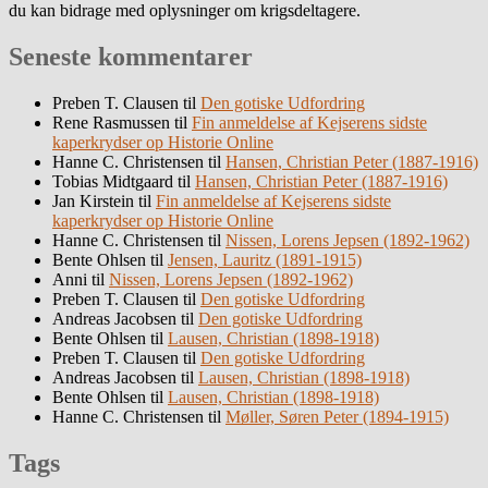
du kan bidrage med oplysninger om krigsdeltagere.
Seneste kommentarer
Preben T. Clausen
til
Den gotiske Udfordring
Rene Rasmussen
til
Fin anmeldelse af Kejserens sidste
kaperkrydser op Historie Online
Hanne C. Christensen
til
Hansen, Christian Peter (1887-1916)
Tobias Midtgaard
til
Hansen, Christian Peter (1887-1916)
Jan Kirstein
til
Fin anmeldelse af Kejserens sidste
kaperkrydser op Historie Online
Hanne C. Christensen
til
Nissen, Lorens Jepsen (1892-1962)
Bente Ohlsen
til
Jensen, Lauritz (1891-1915)
Anni
til
Nissen, Lorens Jepsen (1892-1962)
Preben T. Clausen
til
Den gotiske Udfordring
Andreas Jacobsen
til
Den gotiske Udfordring
Bente Ohlsen
til
Lausen, Christian (1898-1918)
Preben T. Clausen
til
Den gotiske Udfordring
Andreas Jacobsen
til
Lausen, Christian (1898-1918)
Bente Ohlsen
til
Lausen, Christian (1898-1918)
Hanne C. Christensen
til
Møller, Søren Peter (1894-1915)
Tags