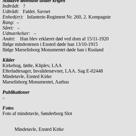
Militære løbebane under krigen
Indtrådt:
?
Udtrådt:
Faldet. Savnet
Enhed(er):
Infanterie-Regiment Nr. 260, 2. Kompagnie
Rang:
–
Såret:
–
Udmærkelser: –
Andet:
Han blev erklæret død ved dom af 15/11-1920
Ifølge mindestenen i Ensted døde han 13/10-1915
Ifølge Marselisborg Monumentet døde han i Rusland
Kilder
Kirkebog, fødte, Kliplev, LAA
Efterladtesager, Invalidenævnet, LAA. Sag E-02448
Mindetavle, Ensted Kirke
Marselisborg Monumentet, Aarhus
Publikationer
–
Fotos
Foto af mindetavle, Sønderborg Slot
Mindetavle, Ensted Kirke