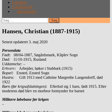
Leksikon
Lokalhistorie
Introduction
Søg
efter:
Hansen, Christian (1887-1915)
Senest opdateret 3. maj 2020
Persondata
Født:
08/04-1887, Søgårdsmark, Kliplev Sogn
Død:
11/10-1915, Rusland
Uddannelse:
–
Erhverv:
Arbejder, høker i Stubbæk (1915)
Bopæl:
Ensted, Ensted Sogn
Hustru:
Gift 1913 med Cathrine Margrethe Langendorff, død
1922
Børn (før krigsafslutningen)
: Efterlod sig 1 barn, født 1915. Efter
moderens død blev en morbror formynder for barnet
Militære løbebane før krigen
–