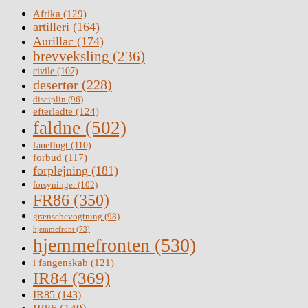
Afrika
(129)
artilleri
(164)
Aurillac
(174)
brevveksling
(236)
civile
(107)
desertør
(228)
disciplin
(96)
efterladte
(124)
faldne
(502)
faneflugt
(110)
forbud
(117)
forplejning
(181)
forsyninger
(102)
FR86
(350)
grænsebevogtning
(98)
hjemmefront
(73)
hjemmefronten
(530)
i fangenskab
(121)
IR84
(369)
IR85
(143)