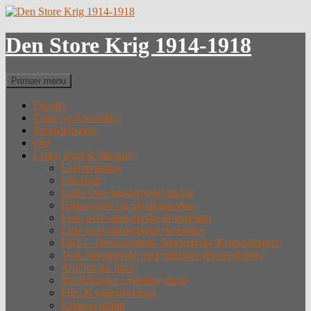
Hop
til
indhold
Den Store Krig 1914-1918
Søg
Primær menu
Forside
Fotos og Arkivalier
Krigsdeltagere
Om
Lister, links & litteratur
Undervisning
Litteratur
Lister over sønderjyske faldne
Krigergrave og mindesmærker
Liste over sønderjyske krigsfanger
Liste over sønderjyske desertører
DSK – Dansksindede Sønderjyske Krigsdeltagere
Tysk hjemmeside med tabslister (eksternt link)
Alfabetiske lister
Straffefanger i Sønderjylland
Film & videoforedrag
Krigens forløb