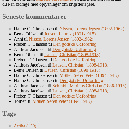
du kan bidrage med oplysninger om krigsdeltagere.
Seneste kommentarer
Hanne C. Christensen
til
Nissen, Lorens Jepsen (1892-1962)
Bente Ohlsen
til
Jensen, Lauritz (1891-1915)
Anni
til
Nissen, Lorens Jepsen (1892-1962)
Preben T. Clausen
til
Den gotiske Udfordring
Andreas Jacobsen
til
Den gotiske Udfordring
Bente Ohlsen
til
Lausen, Christian (1898-1918)
Preben T. Clausen
til
Den gotiske Udfordring
Andreas Jacobsen
til
Lausen, Christian (1898-1918)
Bente Ohlsen
til
Lausen, Christian (1898-1918)
Hanne C. Christensen
til
Møller, Søren Peter (1894-1915)
Hanne C. Christensen
til
Den gotiske Udfordring
Andreas Jacobsen
til
Schmidt, Marinus Christian (1886-1915)
Andreas Jacobsen
til
Lausen, Christian (1898-1918)
Preben T. Clausen
til
Den gotiske Udfordring
Torben
til
Møller, Søren Peter (1894-1915)
Tags
Afrika
(129)