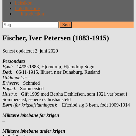
Leksikon
Lokalhistorie
Introduction
Søg
efter:
Fischer, Iver Petersen (1883-1915)
Senest opdateret 2. juni 2020
Persondata
Født:
14/09-1883, Hjerndrup, Hjerndrup Sogn
Død:
06/11-1915, Illuret, nær Dünaburg, Rusland
Uddannelse:
–
Erhverv:
Schmied
Bopæl:
Sommersted
Hustru:
Gift 1909 med Bertha Dethlefsen, som 1921 var bosat i
Sommersted, senere i Christiansfeld
Børn (før krigsafslutningen)
: Efterlod sig 3 børn, født 1909-1914
Militære løbebane før krigen
–
Militære løbebane under krigen