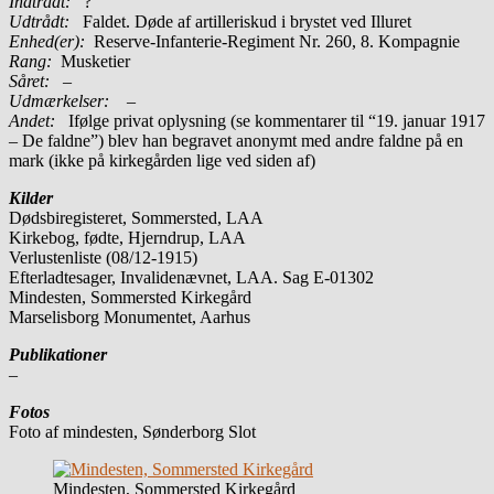
Indtrådt:
?
Udtrådt:
Faldet. Døde af artilleriskud i brystet ved Illuret
Enhed(er):
Reserve-Infanterie-Regiment Nr. 260, 8. Kompagnie
Rang:
Musketier
Såret: –
Udmærkelser: –
Andet:
Ifølge privat oplysning (se kommentarer til “19. januar 1917
– De faldne”) blev han begravet anonymt med andre faldne på en
mark (ikke på kirkegården lige ved siden af)
Kilder
Dødsbiregisteret, Sommersted, LAA
Kirkebog, fødte, Hjerndrup, LAA
Verlustenliste (08/12-1915)
Efterladtesager, Invalidenævnet, LAA. Sag E-01302
Mindesten, Sommersted Kirkegård
Marselisborg Monumentet, Aarhus
Publikationer
–
Fotos
Foto af mindesten, Sønderborg Slot
Mindesten, Sommersted Kirkegård