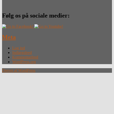
Følg os på sociale medier:
Meta
Log ind
Indlægsfeed
Kommentarfeed
WordPress.org
Drevet af WordPress