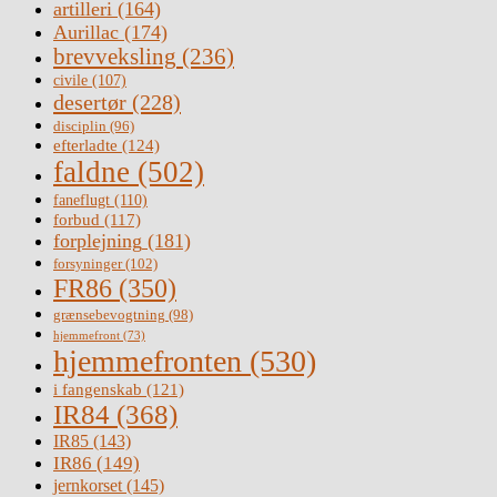
artilleri
(164)
Aurillac
(174)
brevveksling
(236)
civile
(107)
desertør
(228)
disciplin
(96)
efterladte
(124)
faldne
(502)
faneflugt
(110)
forbud
(117)
forplejning
(181)
forsyninger
(102)
FR86
(350)
grænsebevogtning
(98)
hjemmefront
(73)
hjemmefronten
(530)
i fangenskab
(121)
IR84
(368)
IR85
(143)
IR86
(149)
jernkorset
(145)