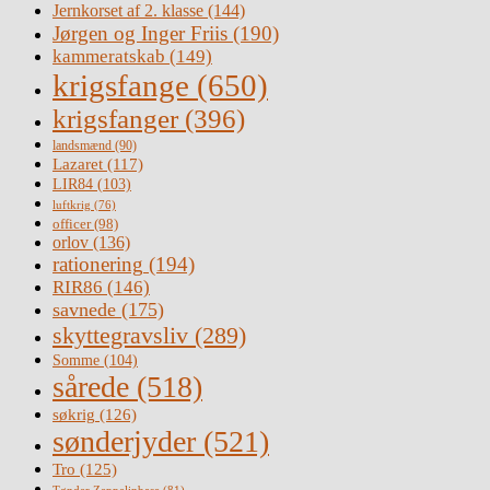
Jernkorset af 2. klasse
(144)
Jørgen og Inger Friis
(190)
kammeratskab
(149)
krigsfange
(650)
krigsfanger
(396)
landsmænd
(90)
Lazaret
(117)
LIR84
(103)
luftkrig
(76)
officer
(98)
orlov
(136)
rationering
(194)
RIR86
(146)
savnede
(175)
skyttegravsliv
(289)
Somme
(104)
sårede
(518)
søkrig
(126)
sønderjyder
(521)
Tro
(125)
Tønder Zeppelinbase
(81)