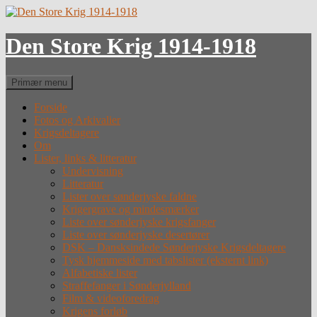
Hop
til
indhold
Den Store Krig 1914-1918
Søg
Primær menu
Forside
Fotos og Arkivalier
Krigsdeltagere
Om
Lister, links & litteratur
Undervisning
Litteratur
Lister over sønderjyske faldne
Krigergrave og mindesmærker
Liste over sønderjyske krigsfanger
Liste over sønderjyske desertører
DSK – Dansksindede Sønderjyske Krigsdeltagere
Tysk hjemmeside med tabslister (eksternt link)
Alfabetiske lister
Straffefanger i Sønderjylland
Film & videoforedrag
Krigens forløb