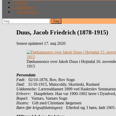
Leksikon
Lokalhistorie
Introduction
Søg
efter:
Duus, Jacob Friedrich (1878-1915)
Senest opdateret 17. maj 2020
Dødsannonce over Jakob Duus i Hejmdal 16. novemb
1915
Persondata
Født:
02/10-1878, Bov, Bov Sogn
Død:
31/10-1915, Matocoldy, Skorinski, Rusland
Uddannelse:
Læreruddannet 1899 ved Haderslev Seminariu
Erhverv:
Hauptlehrer. Han var 1900-1902 lærer i Dyndved
Bopæl:
Varnæs, Varnæs Sogn
Hustru:
Gift med Christiane Jørgensen
Børn (før krigsafslutningen)
: Efterlod sig 3 børn, født 1905