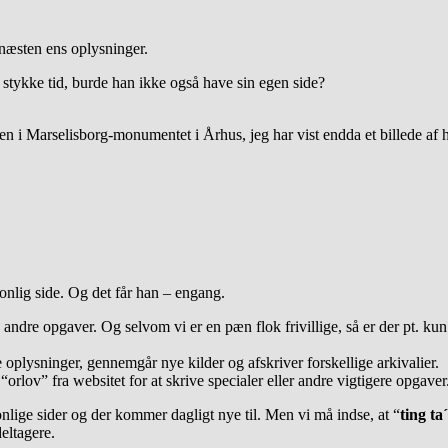
 næsten ens oplysninger.
stykke tid, burde han ikke også have sin egen side?
en i Marselisborg-monumentet i Århus, jeg har vist endda et billede af 
nlig side. Og det får han – engang.
ed andre opgaver. Og selvom vi er en pæn flok frivillige, så er der pt. kun
 oplysninger, gennemgår nye kilder og afskriver forskellige arkivalier.
“orlov” fra websitet for at skrive specialer eller andre vigtigere opgaver
lige sider og der kommer dagligt nye til. Men vi må indse, at “
ting ta´
eltagere.