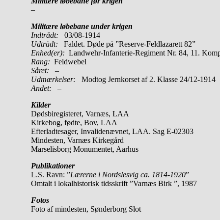
Militære løbebane før krigen
–
Militære løbebane under krigen
Indtrådt:
03/08-1914
Udtrådt:
Faldet. Døde på ”Reserve-Feldlazarett 82”
Enhed(er):
Landwehr-Infanterie-Regiment Nr. 84, 11. Kom
Rang:
Feldwebel
Såret:
–
Udmærkelser:
Modtog Jernkorset af 2. Klasse 24/12-1914
Andet: –
Kilder
Dødsbiregisteret, Varnæs, LAA
Kirkebog, fødte, Bov, LAA
Efterladtesager, Invalidenævnet, LAA. Sag E-02303
Mindesten, Varnæs Kirkegård
Marselisborg Monumentet, Aarhus
Publikationer
L.S. Ravn: ”
Lærerne i Nordslesvig ca. 1814-1920
”
Omtalt i lokalhistorisk tidsskrift ”Varnæs Birk ”, 1987
Fotos
Foto af mindesten, Sønderborg Slot