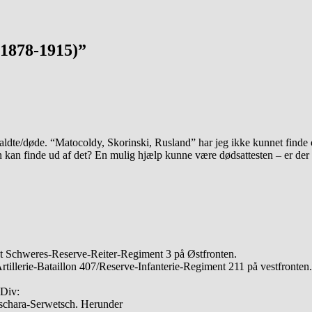
(1878-1915)”
faldte/døde. “Matocoldy, Skorinski, Rusland” har jeg ikke kunnet finde 
n kan finde ud af det? En mulig hjælp kunne være dødsattesten – er der
tet Schweres-Reserve-Reiter-Regiment 3 på Østfronten.
Artillerie-Bataillon 407/Reserve-Infanterie-Regiment 211 på vestfronten.
-Div:
tschara-Serwetsch. Herunder