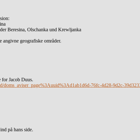
sion:
ina
 der Beresina, Olschanka und Krewljanka
de angivne geografiske områder.
 for Jacob Duus.
s/record/doms_aviser_page%3Auuid%3Ad1ab1d6d-76fc-4d28-9d2c-39d
ind på hans side.