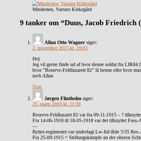
Mindesten, Varnæs Kirkegård
9 tanker om “Duus, Jacob Friedrich 
Allan Otto Wagner
siger:
2. november 2015 kl. 19:03
Hej
Jeg vil gerne finde ud af hvor denne soldat fra LIR84 
hvor ”Reserve-Feldlazarett 82” lå henne eller hvor ma
mvh Allan
Svar
Jørgen Flintholm
siger:
25. marts 2016 kl. 11:30
Reserve-Feldlazaret 82 var fra 09-11-1915 – ? tilknyt
Fra 14-06-1918 til 18-05-1918 var det tilknyttet Fuss-
—
Rytter-regimentet var underlagt Lw-Inf-Bde 5/35 Res.
Fra 25-09-1915 = Stellungskämpfe an der oberen Sch