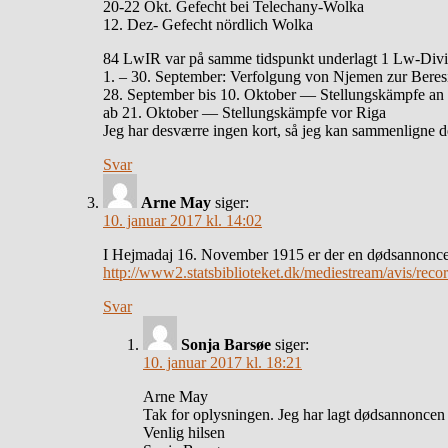
20-22 Okt. Gefecht bei Telechany-Wolka
12. Dez- Gefecht nördlich Wolka
84 LwIR var på samme tidspunkt underlagt 1 Lw-Divi
1. – 30. September: Verfolgung von Njemen zur Beres
28. September bis 10. Oktober — Stellungskämpfe an
ab 21. Oktober — Stellungskämpfe vor Riga
Jeg har desværre ingen kort, så jeg kan sammenligne 
Svar
Arne May
siger:
10. januar 2017 kl. 14:02
I Hejmadaj 16. November 1915 er der en dødsannonce
http://www2.statsbiblioteket.dk/mediestream/avi
Svar
Sonja Barsøe
siger:
10. januar 2017 kl. 18:21
Arne May
Tak for oplysningen. Jeg har lagt dødsannoncen 
Venlig hilsen