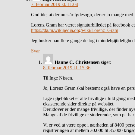
7. februar 2019 kl. 11:04
God ide, at der nu står fødesogn, der er jo mange med
Lorenz Gram har været signaturbilledet på facebook et 
https://da.m.wikipedia.org/wiki/Lorenz_Gram
Jeg husker han flere gange deltog i mindehøjtidelighed
Svar
Hanne C. Christensen
siger:
8. februar 2019 kl. 15:36
Til Inge Nissen.
Jo, Lorenz Gram skal bestemt også have en perso
Lige i øjeblikket er alle frivillige i fuld gang m
eksisterende sider direkte på websitet.
Derudover er der mange frivillige, der finder nye
Mange af de frivillige er studerende, som pt. har 
Vi er ved at være oppe i nærheden af 8400 person
registreringen af mellem 30.000 til 35.000 krigsd