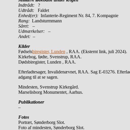
Indtrådt:
?
Udtrådt:
Faldet
Enhed(er):
Infanterie-Regiment Nr. 84, 7. Kompagnie
Rang:
Landsturmmann
Såret:
–
Udmærkelser: –
Andet: –
Kilder
Fødsels
biregister, Lunden
, RAA. (Eksternt link, juli 2024).
Kirkebog, fødte, Svenstrup, RAA.
Dødsbiregister, Lunden , RAA.
Efterladtesager, Invalidenævnet, RAA. Sag E-03276. Efterlad
adgang til at se sagen.
Mindesten, Svenstrup Kirkegård.
Marselisborg Monumentet, Aarhus.
Publikationer
–
Fotos
Portræt, Sønderborg Slot.
Foto af mindesten, Sønderborg Slot.