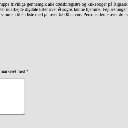
ruppe frivillige gennemgik alle dødsbiregistre og kirkebøger på Rigsark
fter udarbejde digitale lister over ét sogns faldne hjemme. Fejllæsninge
lagt sammen til én liste med pt. over 6.600 navne. Personsiderne over de 
r markeret med
*