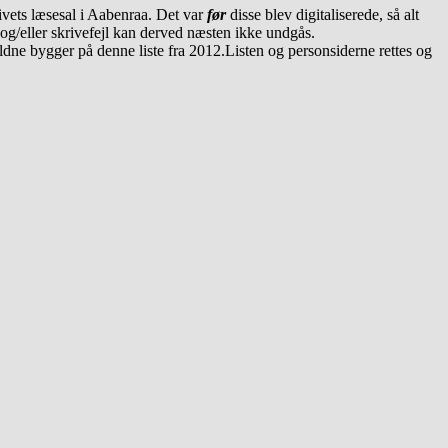
ivets læsesal i Aabenraa. Det var
før
disse blev digitaliserede, så alt
r og/eller skrivefejl kan derved næsten ikke undgås.
faldne bygger på denne liste fra 2012.Listen og personsiderne rettes og