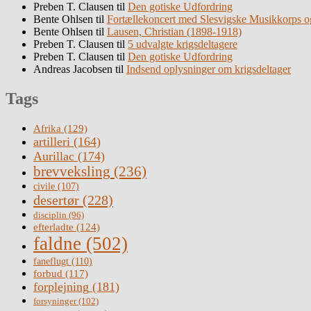
Preben T. Clausen
til
Den gotiske Udfordring
Bente Ohlsen
til
Fortællekoncert med Slesvigske Musikkorps o
Bente Ohlsen
til
Lausen, Christian (1898-1918)
Preben T. Clausen
til
5 udvalgte krigsdeltagere
Preben T. Clausen
til
Den gotiske Udfordring
Andreas Jacobsen
til
Indsend oplysninger om krigsdeltager
Tags
Afrika
(129)
artilleri
(164)
Aurillac
(174)
brevveksling
(236)
civile
(107)
desertør
(228)
disciplin
(96)
efterladte
(124)
faldne
(502)
faneflugt
(110)
forbud
(117)
forplejning
(181)
forsyninger
(102)