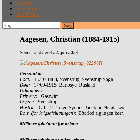
Leksikon
Lokalhistorie
Introduction
Søg
efter:
Aagesen, Christian (1884-1915)
Senest opdateret 22. juli 2024
Persondata
Født:
15/10-1884, Svenstrup, Svenstrup Sogn
Død:
17/09-1915, Barlosye, Rusland
Uddannelse:
–
Erhverv:
Gastwirt
Bopæl:
Svenstrup
Hustru:
Gift 1914 med Synned Jacobine Nicolaisen
Børn (før krigsafslutningen)
: Efterlod sig ingen børn
Militære løbebane før krigen
–
Militære løbebane under krigen