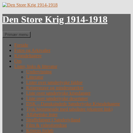
Hop
til
indhold
Den Store Krig 1914-1918
Søg
Primær menu
Forside
Fotos og Arkivalier
Krigsdeltagere
Om
Lister, links & litteratur
Undervisning
Litteratur
Lister over sønderjyske faldne
Krigergrave og mindesmærker
Liste over sønderjyske krigsfanger
Liste over sønderjyske desertører
DSK – Dansksindede Sønderjyske Krigsdeltagere
Tysk hjemmeside med tabslister (eksternt link)
Alfabetiske lister
Straffefanger i Sønderjylland
Film & videoforedrag
Krigens forløb