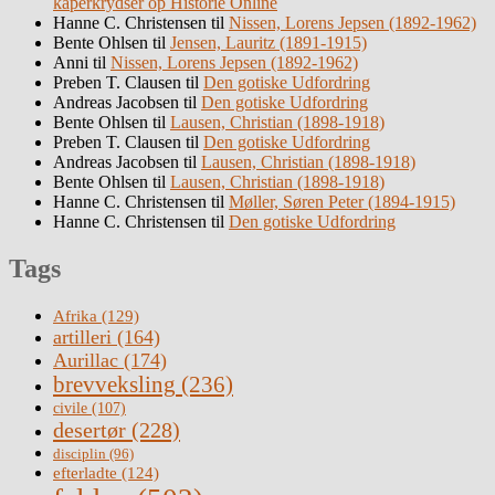
kaperkrydser op Historie Online
Hanne C. Christensen
til
Nissen, Lorens Jepsen (1892-1962)
Bente Ohlsen
til
Jensen, Lauritz (1891-1915)
Anni
til
Nissen, Lorens Jepsen (1892-1962)
Preben T. Clausen
til
Den gotiske Udfordring
Andreas Jacobsen
til
Den gotiske Udfordring
Bente Ohlsen
til
Lausen, Christian (1898-1918)
Preben T. Clausen
til
Den gotiske Udfordring
Andreas Jacobsen
til
Lausen, Christian (1898-1918)
Bente Ohlsen
til
Lausen, Christian (1898-1918)
Hanne C. Christensen
til
Møller, Søren Peter (1894-1915)
Hanne C. Christensen
til
Den gotiske Udfordring
Tags
Afrika
(129)
artilleri
(164)
Aurillac
(174)
brevveksling
(236)
civile
(107)
desertør
(228)
disciplin
(96)
efterladte
(124)