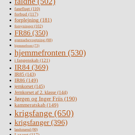
faldne
(502)
faneflugt
(110)
forbud
(117)
forplejning
(181)
forsyninger
(102)
FR86
(350)
grænsebevogtning
(98)
hjemmefront
(73)
hjemmefronten
(530)
i fangenskab
(121)
IR84
(369)
IR85
(143)
IR86
(149)
jernkorset
(145)
Jernkorset af 2. klasse
(144)
Jørgen og Inger Friis
(190)
kammeratskab
(149)
krigsfange
(650)
krigsfanger
(396)
landsmænd
(90)
Lazaret
(117)