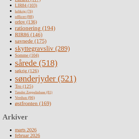
LIR84
(103)
luftkrig
(76)
officer
(98)
orlov
(136)
rationering
(194)
RIR86
(146)
savnede
(175)
skyttegravsliv
(289)
Somme
(104)
sårede
(518)
søkrig
(126)
sønderjyder
(521)
Tro
(125)
Tønder Zeppelinbase
(81)
Verdun
(96)
østfronten
(169)
Arkiver
marts 2026
februar 2026