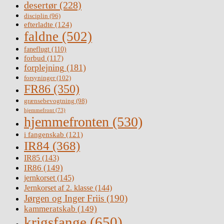
desertør
(228)
disciplin
(96)
efterladte
(124)
faldne
(502)
faneflugt
(110)
forbud
(117)
forplejning
(181)
forsyninger
(102)
FR86
(350)
grænsebevogtning
(98)
hjemmefront
(73)
hjemmefronten
(530)
i fangenskab
(121)
IR84
(368)
IR85
(143)
IR86
(149)
jernkorset
(145)
Jernkorset af 2. klasse
(144)
Jørgen og Inger Friis
(190)
kammeratskab
(149)
krigsfange
(650)