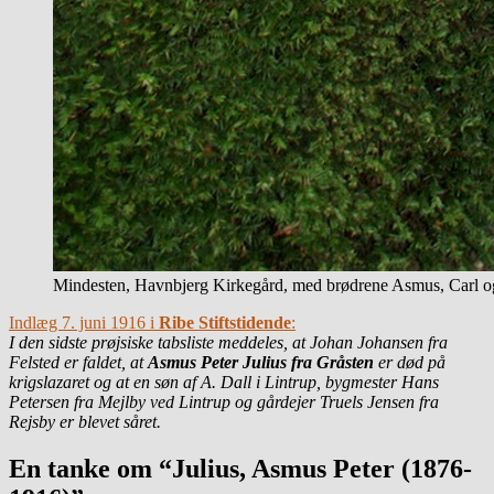
Mindesten, Havnbjerg Kirkegård, med brødrene Asmus, Carl og
Indlæg 7. juni 1916 i
Ribe Stiftstidende
:
I den sidste prøjsiske tabsliste meddeles, at Johan Johansen fra
Felsted er faldet, at
Asmus Peter Julius fra Gråsten
er død på
krigslazaret og at en søn af A. Dall i Lintrup, bygmester Hans
Petersen fra Mejlby ved Lintrup og gårdejer Truels Jensen fra
Rejsby er blevet såret.
En tanke om “Julius, Asmus Peter (1876-