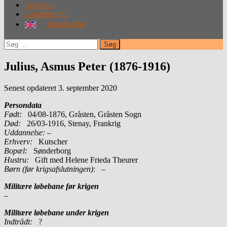
Leksikon
Lokalhistorie
Introduction
Søg
efter:
Julius, Asmus Peter (1876-1916)
Senest opdateret 3. september 2020
Persondata
Født:
04/08-1876, Gråsten, Gråsten Sogn
Død:
26/03-1916, Stenay, Frankrig
Uddannelse:
–
Erhverv:
Kutscher
Bopæl:
Sønderborg
Hustru:
Gift med Helene Frieda Theurer
Børn (før krigsafslutningen)
: –
Militære løbebane før krigen
–
Militære løbebane under krigen
Indtrådt:
?