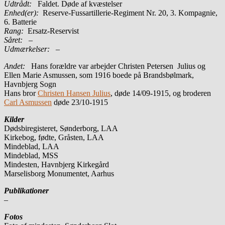
Udtrådt:
Faldet. Døde af kvæstelser
Enhed(er):
Reserve-Fussartillerie-Regiment Nr. 20, 3. Kompagnie,
6. Batterie
Rang:
Ersatz-Reservist
Såret:
–
Udmærkelser: –
Andet:
Hans forældre var arbejder Christen Petersen Julius og
Ellen Marie Asmussen, som 1916 boede på Brandsbølmark,
Havnbjerg Sogn
Hans bror
Christen Hansen Julius
, døde 14/09-1915, og broderen
Carl Asmussen
døde 23/10-1915
Kilder
Dødsbiregisteret, Sønderborg, LAA
Kirkebog, fødte, Gråsten, LAA
Mindeblad, LAA
Mindeblad, MSS
Mindesten, Havnbjerg Kirkegård
Marselisborg Monumentet, Aarhus
Publikationer
–
Fotos