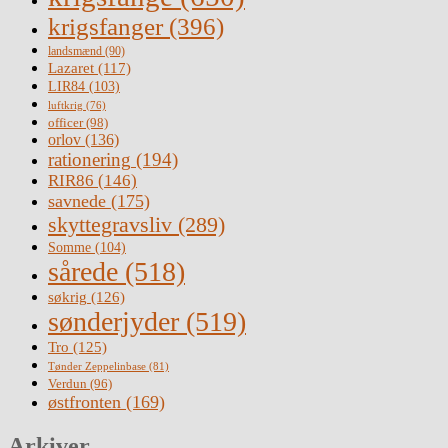
krigsfanger
(396)
landsmænd
(90)
Lazaret
(117)
LIR84
(103)
luftkrig
(76)
officer
(98)
orlov
(136)
rationering
(194)
RIR86
(146)
savnede
(175)
skyttegravsliv
(289)
Somme
(104)
sårede
(518)
søkrig
(126)
sønderjyder
(519)
Tro
(125)
Tønder Zeppelinbase
(81)
Verdun
(96)
østfronten
(169)
Arkiver