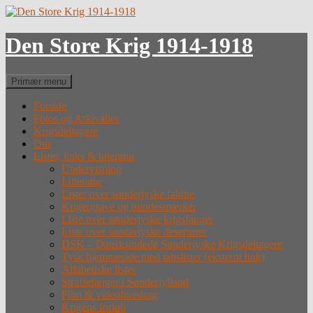
Hop
til
indhold
Den Store Krig 1914-1918
Søg
Primær menu
Forside
Fotos og Arkivalier
Krigsdeltagere
Om
Lister, links & litteratur
Undervisning
Litteratur
Lister over sønderjyske faldne
Krigergrave og mindesmærker
Liste over sønderjyske krigsfanger
Liste over sønderjyske desertører
DSK – Dansksindede Sønderjyske Krigsdeltagere
Tysk hjemmeside med tabslister (eksternt link)
Alfabetiske lister
Straffefanger i Sønderjylland
Film & videoforedrag
Krigens forløb