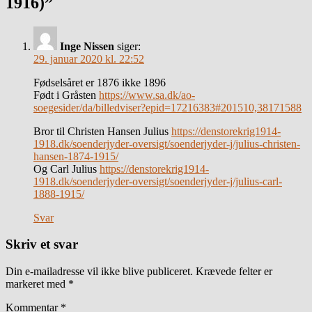
1916)”
Inge Nissen
siger:
29. januar 2020 kl. 22:52
Fødselsåret er 1876 ikke 1896
Født i Gråsten
https://www.sa.dk/ao-
soegesider/da/billedviser?epid=17216383#201510,38171588
Bror til Christen Hansen Julius
https://denstorekrig1914-
1918.dk/soenderjyder-oversigt/soenderjyder-j/julius-christen-
hansen-1874-1915/
Og Carl Julius
https://denstorekrig1914-
1918.dk/soenderjyder-oversigt/soenderjyder-j/julius-carl-
1888-1915/
Svar
Skriv et svar
Din e-mailadresse vil ikke blive publiceret.
Krævede felter er
markeret med
*
Kommentar
*