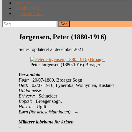
Leksikon
Lokalhistorie
Introduction
Søg
efter:
Jørgensen, Peter (1880-1916)
Senest opdateret 2. december 2021
Peter Jørgensen (1880-1916) Broager
Persondata
Født:
20/07-1880, Broager Sogn
Død:
02/07-1916, Lyneroka, Wolhynien, Rusland
Uddannelse:
–
Erhverv:
Schneider
Bopæl:
Broager sogn.
Hustru:
Ugift
Børn (før krigsafslutningen)
: –
Militære løbebane før krigen
–