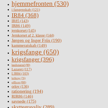
hjemmefronten
(530)
i fangenskab
(121)
IR84
(368)
IR85
(143)
IR86
(149)
jernkorset
(145)
Jernkorset af 2. klasse
(144)
Jørgen og Inger Friis
(190)
kammeratskab
(149)
krigsfange
(650)
krigsfanger
(396)
landsmænd
(90)
Lazaret
(117)
LIR84
(103)
luftkrig
(76)
officer
(98)
orlov
(136)
rationering
(194)
RIR86
(146)
savnede
(175)
skyttegravsliv
(289)