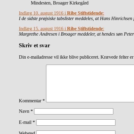
Mindesten, Broager Kirkegård
Indlæg 10. august 1916 i
Ribe Stiftstidende
:
I de sidste prøjsiske tabslister meddeles, at Hans Hinrichse
Indlæg 15. august 1916 i
Ribe Stiftstidende
:
Margrethe Andresen i Broager meddeler, at hendes søn Peter 
Skriv et svar
Din e-mailadresse vil ikke blive publiceret.
Krævede felter e
Kommentar
*
Navn
*
E-mail
*
Websted