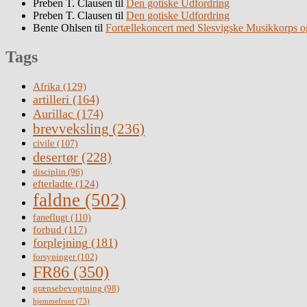
Preben T. Clausen
til
Den gotiske Udfordring
Preben T. Clausen
til
Den gotiske Udfordring
Bente Ohlsen
til
Fortællekoncert med Slesvigske Musikkorps o
Tags
Afrika
(129)
artilleri
(164)
Aurillac
(174)
brevveksling
(236)
civile
(107)
desertør
(228)
disciplin
(96)
efterladte
(124)
faldne
(502)
faneflugt
(110)
forbud
(117)
forplejning
(181)
forsyninger
(102)
FR86
(350)
grænsebevogtning
(98)
hjemmefront
(73)