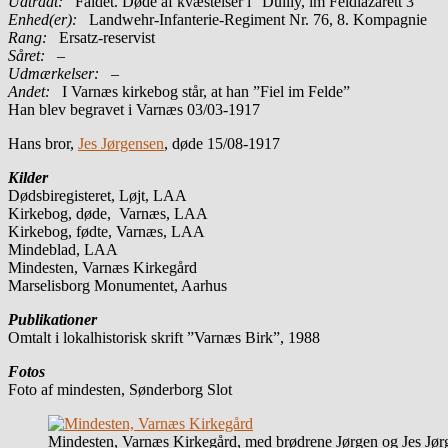
Udtrådt:
Faldet. Døde af kvæstelser i ”Duilly, im Feldlazarett 3”
Enhed(er):
Landwehr-Infanterie-Regiment Nr. 76, 8. Kompagnie
Rang:
Ersatz-reservist
Såret:
–
Udmærkelser: –
Andet:
I Varnæs kirkebog står, at han ”Fiel im Felde”
Han blev begravet i Varnæs 03/03-1917
Hans bror,
Jes Jørgensen
, døde 15/08-1917
Kilder
Dødsbiregisteret, Løjt, LAA
Kirkebog, døde, Varnæs, LAA
Kirkebog, fødte, Varnæs, LAA
Mindeblad, LAA
Mindesten, Varnæs Kirkegård
Marselisborg Monumentet, Aarhus
Publikationer
Omtalt i lokalhistorisk skrift ”Varnæs Birk”, 1988
Fotos
Foto af mindesten, Sønderborg Slot
Mindesten, Varnæs Kirkegård, med brødrene Jørgen og Jes Jør