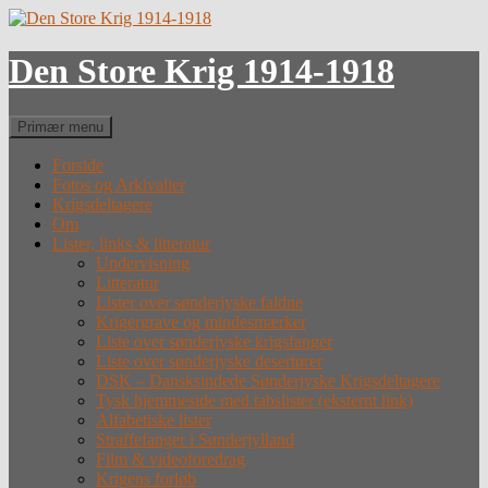
Hop
til
indhold
Den Store Krig 1914-1918
Søg
Primær menu
Forside
Fotos og Arkivalier
Krigsdeltagere
Om
Lister, links & litteratur
Undervisning
Litteratur
Lister over sønderjyske faldne
Krigergrave og mindesmærker
Liste over sønderjyske krigsfanger
Liste over sønderjyske desertører
DSK – Dansksindede Sønderjyske Krigsdeltagere
Tysk hjemmeside med tabslister (eksternt link)
Alfabetiske lister
Straffefanger i Sønderjylland
Film & videoforedrag
Krigens forløb