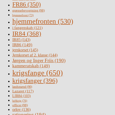
FR86
(350)
grænsebevogtning
(98)
hjemmefront
(73)
hjemmefronten
(530)
i fangenskab
(121)
IR84
(368)
IR85
(143)
IR86
(149)
jernkorset
(145)
Jernkorset af 2. klasse
(144)
Jørgen og Inger Friis
(190)
kammeratskab
(149)
krigsfange
(650)
krigsfanger
(396)
landsmænd
(90)
Lazaret
(117)
LIR84
(103)
luftkrig
(76)
officer
(98)
orlov
(136)
rationering
(194)