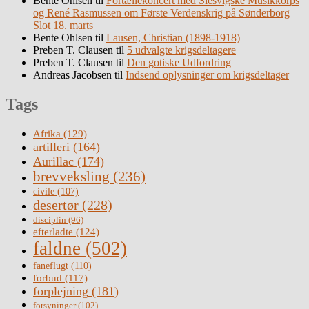
Bente Ohlsen
til
Fortællekoncert med Slesvigske Musikkorps
og René Rasmussen om Første Verdenskrig på Sønderborg
Slot 18. marts
Bente Ohlsen
til
Lausen, Christian (1898-1918)
Preben T. Clausen
til
5 udvalgte krigsdeltagere
Preben T. Clausen
til
Den gotiske Udfordring
Andreas Jacobsen
til
Indsend oplysninger om krigsdeltager
Tags
Afrika
(129)
artilleri
(164)
Aurillac
(174)
brevveksling
(236)
civile
(107)
desertør
(228)
disciplin
(96)
efterladte
(124)
faldne
(502)
faneflugt
(110)
forbud
(117)
forplejning
(181)
forsyninger
(102)