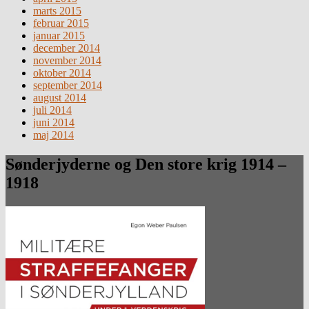
marts 2015
februar 2015
januar 2015
december 2014
november 2014
oktober 2014
september 2014
august 2014
juli 2014
juni 2014
maj 2014
Sønderjyderne og Den store krig 1914 –
1918