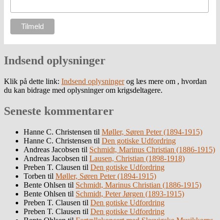
Indsend oplysninger
Klik på dette link:
Indsend oplysninger
og læs mere om , hvordan
du kan bidrage med oplysninger om krigsdeltagere.
Seneste kommentarer
Hanne C. Christensen
til
Møller, Søren Peter (1894-1915)
Hanne C. Christensen
til
Den gotiske Udfordring
Andreas Jacobsen
til
Schmidt, Marinus Christian (1886-1915)
Andreas Jacobsen
til
Lausen, Christian (1898-1918)
Preben T. Clausen
til
Den gotiske Udfordring
Torben
til
Møller, Søren Peter (1894-1915)
Bente Ohlsen
til
Schmidt, Marinus Christian (1886-1915)
Bente Ohlsen
til
Schmidt, Peter Jørgen (1893-1915)
Preben T. Clausen
til
Den gotiske Udfordring
Preben T. Clausen
til
Den gotiske Udfordring