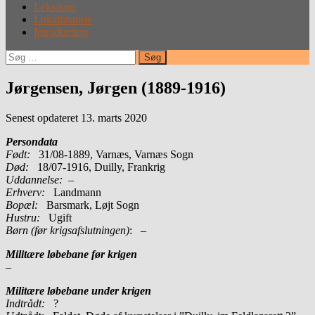
Leksikon
Lokalhistorie
Introduction
Søg
efter:
Jørgensen, Jørgen (1889-1916)
Senest opdateret 13. marts 2020
Persondata
Født:
31/08-1889, Varnæs, Varnæs Sogn
Død:
18/07-1916, Duilly, Frankrig
Uddannelse:
–
Erhverv:
Landmann
Bopæl:
Barsmark, Løjt Sogn
Hustru:
Ugift
Børn (før krigsafslutningen)
: –
Militære løbebane før krigen
–
Militære løbebane under krigen
Indtrådt:
?