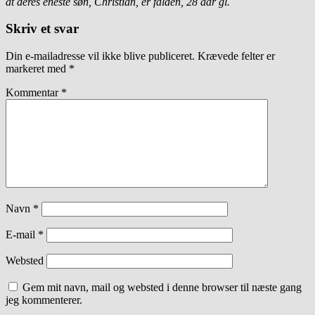
at deres eneste søn, Christian, er falden, 28 aar gl.
Skriv et svar
Din e-mailadresse vil ikke blive publiceret.
Krævede felter er
markeret med
*
Kommentar
*
Navn
*
E-mail
*
Websted
Gem mit navn, mail og websted i denne browser til næste gang
jeg kommenterer.