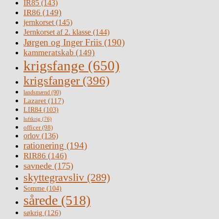
IR85
(143)
IR86
(149)
jernkorset
(145)
Jernkorset af 2. klasse
(144)
Jørgen og Inger Friis
(190)
kammeratskab
(149)
krigsfange
(650)
krigsfanger
(396)
landsmænd
(90)
Lazaret
(117)
LIR84
(103)
luftkrig
(76)
officer
(98)
orlov
(136)
rationering
(194)
RIR86
(146)
savnede
(175)
skyttegravsliv
(289)
Somme
(104)
sårede
(518)
søkrig
(126)