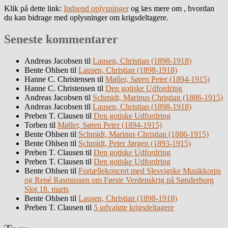
Klik på dette link:
Indsend oplysninger
og læs mere om , hvordan
du kan bidrage med oplysninger om krigsdeltagere.
Seneste kommentarer
Andreas Jacobsen
til
Lausen, Christian (1898-1918)
Bente Ohlsen
til
Lausen, Christian (1898-1918)
Hanne C. Christensen
til
Møller, Søren Peter (1894-1915)
Hanne C. Christensen
til
Den gotiske Udfordring
Andreas Jacobsen
til
Schmidt, Marinus Christian (1886-1915)
Andreas Jacobsen
til
Lausen, Christian (1898-1918)
Preben T. Clausen
til
Den gotiske Udfordring
Torben
til
Møller, Søren Peter (1894-1915)
Bente Ohlsen
til
Schmidt, Marinus Christian (1886-1915)
Bente Ohlsen
til
Schmidt, Peter Jørgen (1893-1915)
Preben T. Clausen
til
Den gotiske Udfordring
Preben T. Clausen
til
Den gotiske Udfordring
Bente Ohlsen
til
Fortællekoncert med Slesvigske Musikkorps
og René Rasmussen om Første Verdenskrig på Sønderborg
Slot 18. marts
Bente Ohlsen
til
Lausen, Christian (1898-1918)
Preben T. Clausen
til
5 udvalgte krigsdeltagere