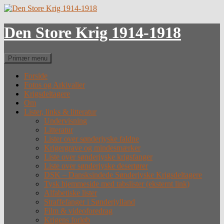
Hop
til
indhold
Den Store Krig 1914-1918
Søg
Primær menu
Forside
Fotos og Arkivalier
Krigsdeltagere
Om
Lister, links & litteratur
Undervisning
Litteratur
Lister over sønderjyske faldne
Krigergrave og mindesmærker
Liste over sønderjyske krigsfanger
Liste over sønderjyske desertører
DSK – Dansksindede Sønderjyske Krigsdeltagere
Tysk hjemmeside med tabslister (eksternt link)
Alfabetiske lister
Straffefanger i Sønderjylland
Film & videoforedrag
Krigens forløb