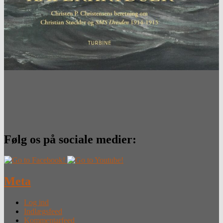
Følg os på sociale medier:
Meta
Log ind
Indlægsfeed
Kommentarfeed