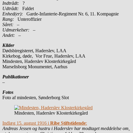
Indtrådt:
?
Udtrådt:
Faldet
Enhed(er):
Garde-Infanterie-Regiment Nr. 6, 11. Kompagnie
Rang:
Unteroffizier
Såret:
–
Udmærkelser: –
Andet:
–
Kilder
Dødsbiregisteret, Haderslev, LAA
Kirkebog, døde, Vor Frue, Haderslev, LAA
Mindesten, Haderslev Klosterkirkegård
Marselisborg Monumentet, Aarhus
Publikationer
–
Fotos
Foto af mindesten, Sønderborg Slot
Mindesten, Haderslev Klosterkirkegård
Indlæg 15. august 1916 i
Ribe Stiftstidende
:
Andreas Jessen og hustru i Haderslev har modtaget meddelelse om,