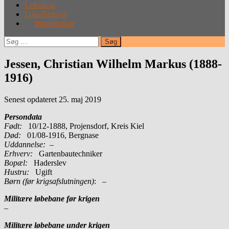
Leksikon
Lokalhistorie
Introduction
Søg
efter:
Jessen, Christian Wilhelm Markus (1888-
1916)
Senest opdateret 25. maj 2019
Persondata
Født:
10/12-1888, Projensdorf, Kreis Kiel
Død:
01/08-1916, Bergnase
Uddannelse:
–
Erhverv:
Gartenbautechniker
Bopæl:
Haderslev
Hustru:
Ugift
Børn (før krigsafslutningen)
: –
Militære løbebane før krigen
–
Militære løbebane under krigen