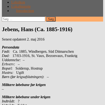
Leksikon
Lokalhistorie
Introduction
Søg
efter:
Jebens, Hans (Ca. 1885-1916)
Senest opdateret 2. maj 2016
Persondata
Født:
Ca. 1885, Windbergen, Süd Ditmarschen
Død:
17/03-1916, St. Vaux, Bezonvaux, Frankrig
Uddannelse:
–
Erhverv:
–
Bopæl:
Solderup, Hostrup
Hustru:
Ugift
Børn (før krigsafslutningen)
: –
Militære løbebane før krigen
–
Militære løbebane under krigen
Indtrådt:
?