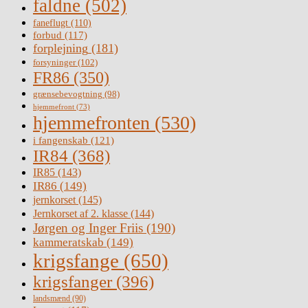
faldne
(502)
faneflugt
(110)
forbud
(117)
forplejning
(181)
forsyninger
(102)
FR86
(350)
grænsebevogtning
(98)
hjemmefront
(73)
hjemmefronten
(530)
i fangenskab
(121)
IR84
(368)
IR85
(143)
IR86
(149)
jernkorset
(145)
Jernkorset af 2. klasse
(144)
Jørgen og Inger Friis
(190)
kammeratskab
(149)
krigsfange
(650)
krigsfanger
(396)
landsmænd
(90)