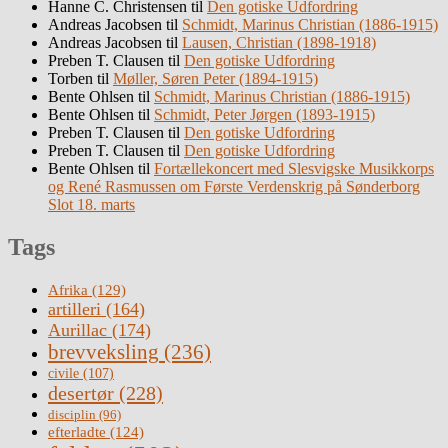
Hanne C. Christensen
til
Den gotiske Udfordring
Andreas Jacobsen
til
Schmidt, Marinus Christian (1886-1915)
Andreas Jacobsen
til
Lausen, Christian (1898-1918)
Preben T. Clausen
til
Den gotiske Udfordring
Torben
til
Møller, Søren Peter (1894-1915)
Bente Ohlsen
til
Schmidt, Marinus Christian (1886-1915)
Bente Ohlsen
til
Schmidt, Peter Jørgen (1893-1915)
Preben T. Clausen
til
Den gotiske Udfordring
Preben T. Clausen
til
Den gotiske Udfordring
Bente Ohlsen
til
Fortællekoncert med Slesvigske Musikkorps
og René Rasmussen om Første Verdenskrig på Sønderborg
Slot 18. marts
Tags
Afrika
(129)
artilleri
(164)
Aurillac
(174)
brevveksling
(236)
civile
(107)
desertør
(228)
disciplin
(96)
efterladte
(124)