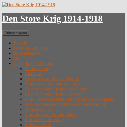
Hop
til
indhold
Den Store Krig 1914-1918
Søg
Primær menu
Forside
Fotos og Arkivalier
Krigsdeltagere
Om
Lister, links & litteratur
Undervisning
Litteratur
Lister over sønderjyske faldne
Krigergrave og mindesmærker
Liste over sønderjyske krigsfanger
Liste over sønderjyske desertører
DSK – Dansksindede Sønderjyske Krigsdeltagere
Tysk hjemmeside med tabslister (eksternt link)
Alfabetiske lister
Straffefanger i Sønderjylland
Film & videoforedrag
Krigens forløb