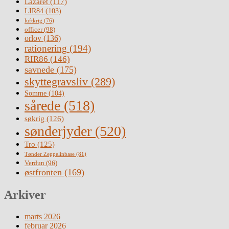
Lazaret
(117)
LIR84
(103)
luftkrig
(76)
officer
(98)
orlov
(136)
rationering
(194)
RIR86
(146)
savnede
(175)
skyttegravsliv
(289)
Somme
(104)
sårede
(518)
søkrig
(126)
sønderjyder
(520)
Tro
(125)
Tønder Zeppelinbase
(81)
Verdun
(96)
østfronten
(169)
Arkiver
marts 2026
februar 2026