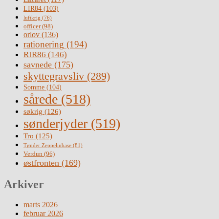
LIR84
(103)
luftkrig
(76)
officer
(98)
orlov
(136)
rationering
(194)
RIR86
(146)
savnede
(175)
skyttegravsliv
(289)
Somme
(104)
sårede
(518)
søkrig
(126)
sønderjyder
(519)
Tro
(125)
Tønder Zeppelinbase
(81)
Verdun
(96)
østfronten
(169)
Arkiver
marts 2026
februar 2026