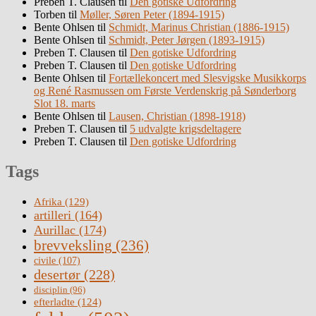
Preben T. Clausen
til
Den gotiske Udfordring
Torben
til
Møller, Søren Peter (1894-1915)
Bente Ohlsen
til
Schmidt, Marinus Christian (1886-1915)
Bente Ohlsen
til
Schmidt, Peter Jørgen (1893-1915)
Preben T. Clausen
til
Den gotiske Udfordring
Preben T. Clausen
til
Den gotiske Udfordring
Bente Ohlsen
til
Fortællekoncert med Slesvigske Musikkorps
og René Rasmussen om Første Verdenskrig på Sønderborg
Slot 18. marts
Bente Ohlsen
til
Lausen, Christian (1898-1918)
Preben T. Clausen
til
5 udvalgte krigsdeltagere
Preben T. Clausen
til
Den gotiske Udfordring
Tags
Afrika
(129)
artilleri
(164)
Aurillac
(174)
brevveksling
(236)
civile
(107)
desertør
(228)
disciplin
(96)
efterladte
(124)