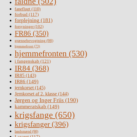
faldne
(502)
faneflugt
(110)
forbud
(117)
forplejning
(181)
forsyninger
(102)
FR86
(350)
grænsebevogtning
(98)
hjemmefront
(73)
hjemmefronten
(530)
i fangenskab
(121)
IR84
(368)
IR85
(143)
IR86
(149)
jernkorset
(145)
Jernkorset af 2. klasse
(144)
Jørgen og Inger Friis
(190)
kammeratskab
(149)
krigsfange
(650)
krigsfanger
(396)
landsmænd
(90)
Lazaret
(117)