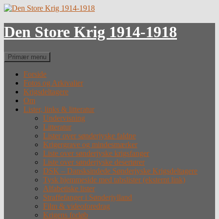
Hop
til
indhold
Den Store Krig 1914-1918
Søg
Primær menu
Forside
Fotos og Arkivalier
Krigsdeltagere
Om
Lister, links & litteratur
Undervisning
Litteratur
Lister over sønderjyske faldne
Krigergrave og mindesmærker
Liste over sønderjyske krigsfanger
Liste over sønderjyske desertører
DSK – Dansksindede Sønderjyske Krigsdeltagere
Tysk hjemmeside med tabslister (eksternt link)
Alfabetiske lister
Straffefanger i Sønderjylland
Film & videoforedrag
Krigens forløb