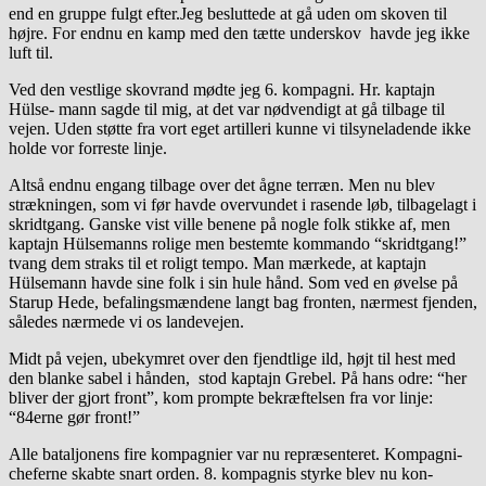
end en gruppe fulgt efter.Jeg besluttede at gå uden om skoven til
højre. For endnu en kamp med den tætte underskov havde jeg ikke
luft til.
Ved den vestlige skovrand mødte jeg 6. kompagni. Hr. kaptajn
Hülse- mann sagde til mig, at det var nødvendigt at gå tilbage til
vejen. Uden støtte fra vort eget artilleri kunne vi tilsyneladende ikke
holde vor forreste linje.
Altså endnu engang tilbage over det ågne terræn. Men nu blev
strækningen, som vi før havde overvundet i rasende løb, tilbagelagt i
skridtgang. Ganske vist ville benene på nogle folk stikke af, men
kaptajn Hülsemanns rolige men bestemte kommando “skridtgang!”
tvang dem straks til et roligt tempo. Man mærkede, at kaptajn
Hülsemann havde sine folk i sin hule hånd. Som ved en øvelse på
Starup Hede, befalingsmændene langt bag fronten, nærmest fjenden,
således nærmede vi os landevejen.
Midt på vejen, ubekymret over den fjendtlige ild, højt til hest med
den blanke sabel i hånden, stod kaptajn Grebel. På hans odre: “her
bliver der gjort front”, kom prompte bekræftelsen fra vor linje:
“84erne gør front!”
Alle bataljonens fire kompagnier var nu repræsenteret. Kompagni-
cheferne skabte snart orden. 8. kompagnis styrke blev nu kon-