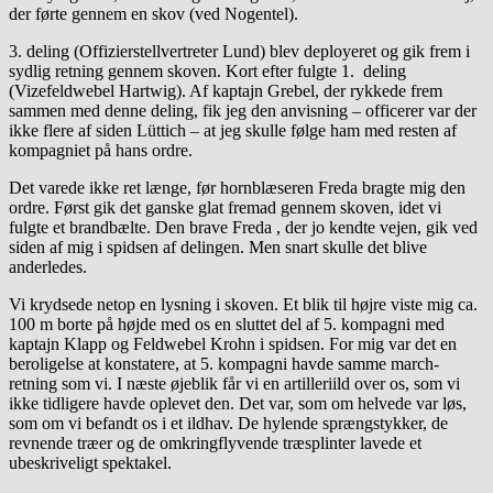
der førte gennem en skov (ved Nogentel).
3. deling (Offizierstellvertreter Lund) blev deployeret og gik frem i
sydlig retning gennem skoven. Kort efter fulgte 1. deling
(Vizefeldwebel Hartwig). Af kaptajn Grebel, der rykkede frem
sammen med denne deling, fik jeg den anvisning – officerer var der
ikke flere af siden Lüttich – at jeg skulle følge ham med resten af
kompagniet på hans ordre.
Det varede ikke ret længe, før hornblæseren Freda bragte mig den
ordre. Først gik det ganske glat fremad gennem skoven, idet vi
fulgte et brandbælte. Den brave Freda , der jo kendte vejen, gik ved
siden af mig i spidsen af delingen. Men snart skulle det blive
anderledes.
Vi krydsede netop en lysning i skoven. Et blik til højre viste mig ca.
100 m borte på højde med os en sluttet del af 5. kompagni med
kaptajn Klapp og Feldwebel Krohn i spidsen. For mig var det en
beroligelse at konstatere, at 5. kompagni havde samme march-
retning som vi. I næste øjeblik får vi en artilleriild over os, som vi
ikke tidligere havde oplevet den. Det var, som om helvede var løs,
som om vi befandt os i et ildhav. De hylende sprængstykker, de
revnende træer og de omkringflyvende træsplinter lavede et
ubeskriveligt spektakel.