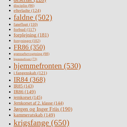
disciplin
(96)
efterladte
(124)
faldne
(502)
faneflugt
(110)
forbud
(117)
forplejning
(181)
forsyninger
(102)
FR86
(350)
grænsebevogtning
(98)
hjemmefront
(73)
hjemmefronten
(530)
i fangenskab
(121)
IR84
(368)
IR85
(143)
IR86
(149)
jernkorset
(145)
Jernkorset af 2. klasse
(144)
Jørgen og Inger Friis
(190)
kammeratskab
(149)
krigsfange
(650)