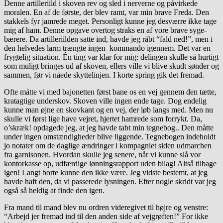
Denne artilleriild i skoven rev og sled i nerverne og påvirkede
moralen. En af de første, der blev ramt, var min brave Freda. Den
stakkels fyr jamrede meget. Personligt kunne jeg desværre ikke tage
mig af ham. Denne opgave overtog straks en af vore brave syge-
bærere. Da artilleriilden satte ind, havde jeg råbt “fald ned!”, men i
den helvedes larm trængte ingen kommando igennem. Det var en
frygtelig situation. Én ting var klar for mig: delingen skulle så hurtigt
som muligt bringes ud af skoven, ellers ville vi blive skudt sønder og
sammen, før vi nåede skyttelinjen. I korte spring gik det fremad.
Ofte måtte vi med bajonetten først bane os en vej gennem den tætte,
kratagtige underskov. Skoven ville ingen ende tage. Dog endelig
kunne man øjne en skovkant og en vej, der løb langs med. Men nu
skulle vi først lige have vejret, hjertet hamrede som forrykt. Da,
o’skræk! opdagede jeg, at jeg havde tabt min tegnebog.. Den måtte
under ingen omstændigheder blive liggende. Tegnebogen indeholdt
jo notater om de daglige ændringer i kompagniet siden udmarchen
fra garnisonen. Hvordan skulle jeg senere, når vi kunne slå vor
kontorkasse op, udfærdige lønningsrapport uden bilag! Altså tilbage
igen! Langt borte kunne den ikke være. Jeg vidste bestemt, at jeg
havde haft den, da vi passerede lysningen. Efter nogle skridt var jeg
også så heldig at finde den igen.
Fra mand til mand blev nu ordren videregivet til højre og venstre:
“Arbejd jer fremad ind til den anden side af vejgrøften!” For ikke