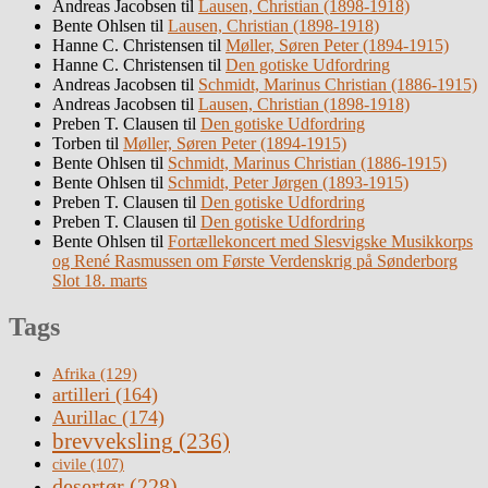
Andreas Jacobsen
til
Lausen, Christian (1898-1918)
Bente Ohlsen
til
Lausen, Christian (1898-1918)
Hanne C. Christensen
til
Møller, Søren Peter (1894-1915)
Hanne C. Christensen
til
Den gotiske Udfordring
Andreas Jacobsen
til
Schmidt, Marinus Christian (1886-1915)
Andreas Jacobsen
til
Lausen, Christian (1898-1918)
Preben T. Clausen
til
Den gotiske Udfordring
Torben
til
Møller, Søren Peter (1894-1915)
Bente Ohlsen
til
Schmidt, Marinus Christian (1886-1915)
Bente Ohlsen
til
Schmidt, Peter Jørgen (1893-1915)
Preben T. Clausen
til
Den gotiske Udfordring
Preben T. Clausen
til
Den gotiske Udfordring
Bente Ohlsen
til
Fortællekoncert med Slesvigske Musikkorps
og René Rasmussen om Første Verdenskrig på Sønderborg
Slot 18. marts
Tags
Afrika
(129)
artilleri
(164)
Aurillac
(174)
brevveksling
(236)
civile
(107)
desertør
(228)