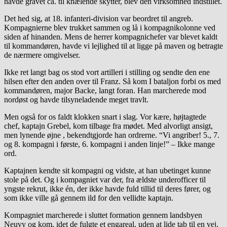
havde gravet ca. til knælende skytter, blev den virksomhed indstillet.
Det hed sig, at 18. infanteri-division var beordret til angreb.
Kompagnierne blev trukket sammen og lå i kompagnikolonne ved
siden af hinanden. Mens de herrer kompagnichefer var blevet kaldt
til kommandøren, havde vi lejlighed til at ligge på maven og betragte
de nærmere omgivelser.
Ikke ret langt bag os stod vort artilleri i stilling og sendte den ene
hilsen efter den anden over til Franz. Så kom I bataljon forbi os med
kommandøren, major Backe, langt foran. Han marcherede mod
nordøst og havde tilsyneladende meget travlt.
Men også for os faldt klokken snart i slag. Vor kære, højtagtede
chef, kaptajn Grebel, kom tilbage fra mødet. Med alvorligt ansigt,
men lynende øjne , bekendtgjorde han ordrerne. “Vi angriber! 5., 7.
og 8. kompagni i første, 6. kompagni i anden linje!” – Ikke mange
ord.
Kaptajnen kendte sit kompagni og vidste, at han ubetinget kunne
stole på det. Og i kompagniet var der, fra ældste underofficer til
yngste rekrut, ikke én, der ikke havde fuld tillid til deres fører, og
som ikke ville gå gennem ild for den vellidte kaptajn.
Kompagniet marcherede i sluttet formation gennem landsbyen
Neuvy og kom, idet de fulgte et engareal, uden at lide tab til en vej,