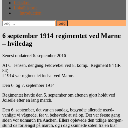
Leksikon
Lokalhistorie
Introduction
Søg
efter:
6 september 1914 regimentet ved Marne
– hviledag
Senest opdateret 6. september 2016
Af C. Jensen, dengang Feldwebel ved 8. komp. Regiment 84 (IR
84)
I 1914 var regimentet indsat ved Marne.
Den 6. og 7. september 1914
Regimentet havde den 5. september om aftenen gjort holdt ved
Joiselle efter en lang march.
Den 6. september, det var en søndag, begyndte allerede usæd-
vanligt: vi vågnede, før vi behøvede at stå op. Det var første gang
siden vor udmarch fra Aachen. Ellers oplevede den tidlige morgen-
stund os forlængst på march, og i dag skinnede solen fra en klar