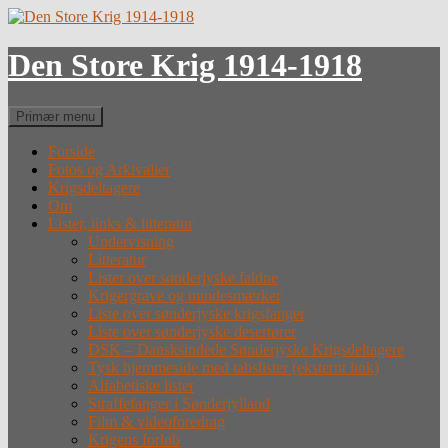
Hop
til
indhold
Den Store Krig 1914-1918
Søg
Primær menu
Forside
Fotos og Arkivalier
Krigsdeltagere
Om
Lister, links & litteratur
Undervisning
Litteratur
Lister over sønderjyske faldne
Krigergrave og mindesmærker
Liste over sønderjyske krigsfanger
Liste over sønderjyske desertører
DSK – Dansksindede Sønderjyske Krigsdeltagere
Tysk hjemmeside med tabslister (eksternt link)
Alfabetiske lister
Straffefanger i Sønderjylland
Film & videoforedrag
Krigens forløb