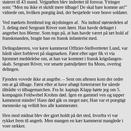
stateret til 43 mand. Vejgrøften blev indrettet til forsvar. Ytringer
som: “Men nu ikke et skridt mere tilbage! De skal bare komme an!”
vidnede om, hvilken prægtig ånd, der besjælede vore brave soldater.
Ved mørkets frembrud tog skydningen af. Nu indtraf størstedelen af
3. deling med Sergeant Röver som fører. Han havde deltaget i
angrebet hos 86erne. Som tegn på, at han havde været på tæt hold af
franskmanden, bragte han en fransk infanterist med.
Delingsføreren, vor kære kammerat Offizier-Stellvertreter Lund, var
hårdt såret forblevet på slagmarken. Først efter uger fik vi via
hjemmet meddelelse om, at han var kommet i fransk krigsfangen-
skab. Sergeant Röver, vor smarte patruljefører fra Mons, overtog
delingen.
Fjenden vovede ikke at angribe. – Sent om aftenen kom der ordre
om at gå tilbage. Først efter at have afsøgt forterrænet for sårede
tiltrådte vi tilbagemarchen. Fra hr. kaptajn Klapp hørte jeg om 5.
kompagnis Feldwebel Krohns død. Igen en gammel ven og tapper
kammerat mindre! Hans død gik os meget nær, Han var et prægtigt
menneske og vellidt hos alle kammerater.
Hen mod midnat blev der gjort holdt på det sted, hvorfra vi var
rykket frem til angreb. Men mangen en kær kammerat manglede i
vore rækker.