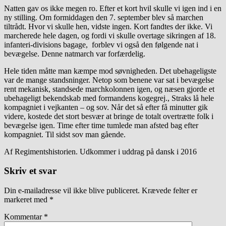
Natten gav os ikke megen ro. Efter et kort hvil skulle vi igen ind i en
ny stilling. Om formiddagen den 7. september blev så marchen
tiltrådt. Hvor vi skulle hen, vidste ingen. Kort fandtes der ikke. Vi
marcherede hele dagen, og fordi vi skulle overtage sikringen af 18.
infanteri-divisions bagage, forblev vi også den følgende nat i
bevægelse. Denne natmarch var forfærdelig.
Hele tiden måtte man kæmpe mod søvnigheden. Det ubehageligste
var de mange standsninger. Netop som benene var sat i bevægelse
rent mekanisk, standsede marchkolonnen igen, og næsen gjorde et
ubehageligt bekendskab med formandens kogegrej., Straks lå hele
kompagniet i vejkanten – og sov. Når det så efter få minutter gik
videre, kostede det stort besvær at bringe de totalt overtrætte folk i
bevægelse igen. Time efter time tumlede man afsted bag efter
kompagniet. Til sidst sov man gående.
Af Regimentshistorien. Udkommer i uddrag på dansk i 2016
Skriv et svar
Din e-mailadresse vil ikke blive publiceret.
Krævede felter er
markeret med
*
Kommentar
*