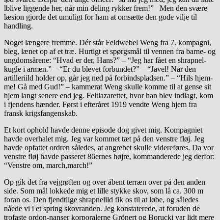
lblive liggende her, når min deling rykker frem!” Men den svære
læsion gjorde det umuligt for ham at omsætte den gode vilje til
handling.
Noget længere fremme. Dér står Feldwebel Weng fra 7. kompagni,
bleg, lænet op af et træ. Hurtigt et spørgsmål til vennen fra barne- og
ungdomsårene: “Hvad er der, Hans?” – “Jeg har fået en shrapnel-
kugle i armen.” – “Er du blevet forbundet?” – “Javel! Når den
artilleriild holder op, går jeg ned på forbindspladsen.” – “Hils hjem-
me! Gå med Gud!” – kammerat Weng skulle komme til at gense sit
hjem langt senere end jeg. Feltlazarettet, hvor han blev indlagt, kom
i fjendens hænder. Først i efteråret 1919 vendte Weng hjem fra
fransk krigsfangenskab.
Et kort ophold havde denne episode dog givet mig. Kompagniet
havde overhalet mig. Jeg var kommet tæt på den venstre fløj. Jeg
havde opfattet ordren således, at angrebet skulle videreføres. Da vor
venstre fløj havde passeret 86ernes højre, kommanderede jeg derfor:
“Venstre om, march,march!”
Op gik det fra vejgrøften og over åbent terræn over på den anden
side. Som mål lokkede mig et lille stykke skov, som lå ca. 300 m
foran os. Den fjendtlige shrapnelild fik os til at løbe, og således
nåede vi i et spring skovranden. Jeg konstaterede, at foruden de
trofaste ordon-nanser korporalerne Grönert og Borucki var lidt mere