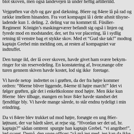
blot skoven, men også landevejen lå under heftig artilleriild.
Vejgrøften var dyb og gav god dækning. 86ere og 84ere lå på rad og
række imellem hinanden. Fra vort kompagni lå i dette afsnit tilsyne-
ladende kun 1. deling. 2. deling var nu kommet til. Füsilier-
Regiment Königin’s maskingeværer befandt sig også i linjen og
fyrede mod en modstander, der, set fra vor placering, lå i sydlig
retning til venstre bag et stykke skov. Med et “Gud ske tak!” modtog
kaptajn Grebel min melding om, at resten af kompagniet var
indtruffet.
Den tunge ild, der lå over skoven, havde givet ham svære bekym-
ringer for sin reservedeling. En konstatering af, hvor,mange ofre
turen gennem skiven havde kostet, lod sig ikke foretage.
Vi havde netop indrettet os i grøften, da der fra højre kommer
ordren: “86erne bliver liggende, 84erne til højre march!” Idet vi
følger grøften, går det i enkeltkolonne mod højre. Men ikke kun
86erne blev tilbage, mangen en brav 84er havde standset det
fjendtlige bly. Vi havde mange sårede, to står endnu tydeligt i min
erindring.
Da vi 84ere blev trukket ud mod højre, forsøgte en ung 86er-
løjtnant, der var hårdt såret, at rejse sig. “Hvordan ser det ud, hr.
kaptajn?” sådan omtrent spurgte han kaptajn Grebel. “vi angriber!”,
lød svaret. Derpå den unge officer: “så må jeg med, jeg kan da ikke