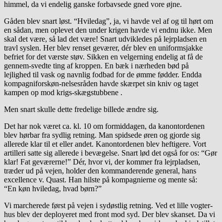
himmel, da vi endelig ganske forbavsede gned vore øjne.
Gåden blev snart løst. “Hviledag”, ja, vi havde vel af og til hørt om
en sådan, men oplevet den under krigen havde vi endnu ikke. Men
skal det være, så lad det være! Snart udvikledes på lejrpladsen en
travl syslen. Her blev renset geværer, dér blev en uniformsjakke
befriet for det værste støv. Sikken en velgerning endelig at få de
gennem-svedte ting af kroppen. En bæk i nærheden bød på
lejlighed til vask og navnlig fodbad for de ømme fødder. Endda
kompagniforskøn-nelsesråden havde skærpet sin kniv og taget
kampen op mod krigs-skægstubbene .
Men snart skulle dette fredelige billede ændre sig.
Det har nok været ca. kl. 10 om formiddagen, da kanontordenen
blev hørbar fra sydlig retning. Man spidsede øren og gjorde sig
allerede klar til et eller andet. Kanontordenen blev heftigere. Vort
artilleri satte sig allerede i bevægelse. Snart lød det også for os: “Gør
klar! Fat geværerne!” Dér, hvor vi, der kommer fra lejrpladsen,
træder ud på vejen, holder den kommanderende general, hans
excellence v. Quast. Han hilste på kompagnierne og mente så:
“En køn hviledag, hvad børn?”
Vi marcherede først på vejen i sydøstlig retning. Ved et lille vogter-
hus blev der deployeret med front mod syd. Der blev skanset. Da vi