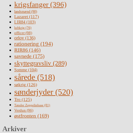
krigsfanger
(396)
landsmænd
(90)
Lazaret
(117)
LIR84
(103)
luftkrig
(76)
officer
(98)
orlov
(136)
rationering
(194)
RIR86
(146)
savnede
(175)
skyttegravsliv
(289)
Somme
(104)
sårede
(518)
søkrig
(126)
sønderjyder
(520)
Tro
(125)
Tønder Zeppelinbase
(81)
Verdun
(96)
østfronten
(169)
Arkiver